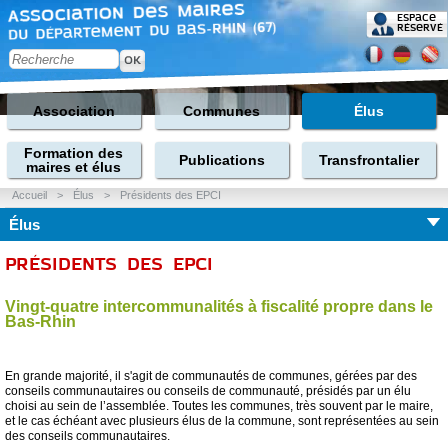
Espace
réservé
Association
Communes
Élus
Formation des
Publications
Transfrontalier
maires et élus
Accueil
>
Élus
>
Présidents des EPCI
Élus
PRÉSIDENTS DES EPCI
Vingt-quatre intercommunalités à fiscalité propre dans le
Bas-Rhin
En grande majorité, il s'agit de communautés de communes, gérées par des
conseils communautaires ou conseils de communauté, présidés par un élu
choisi au sein de l’assemblée. Toutes les communes, très souvent par le maire,
et le cas échéant avec plusieurs élus de la commune, sont représentées au sein
des conseils communautaires.