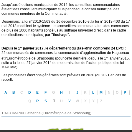
Jusqu'aux élections municipales de 2014, les conseillers communautaires
étaient des conseillers municipaux élus par chaque conseil municipal des
communes membres de la Communauté.
Désormais, la loi n°2010-1563 du 16 décembre 2010 et la loi n° 2013-403 du 17
mai 2013 modifient le système : les conseillers communautaires des communes
de plus de 1000 habitants sont élus au suffrage universel direct, dans le cadre
des élections municipales,
par "fléchage".
er
Depuis le 1
janvier 2017, le département du Bas-Rhin comprend 24 EPCI
:
22 communautés de communes, la communauté d'agglomération de Haguenau
er
et l'Eurométropole de Strasbourg (pour cette dernière, depuis le 1
janvier 2015,
suite à la loi du 27 janvier 2014 de modernisation de l'action publique dite loi
MAPTAM).
Les prochaines élections générales sont prévues en 2020 (ou 2021 en cas de
report).
A
B
C
D
E
F
G
H
I
J
K
L
M
N
O
P
Q
R
S
T
U
V
W
X
Y
Z
TRAUTMANN Catherine (Eurométropole de Strasbourg)