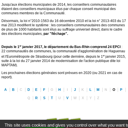
Jusqu'aux élections municipales de 2014, les conseillers communautaires
étaient des conseillers municipaux élus par chaque conseil municipal des
communes membres de la Communauté.
Désormais, la loi n°2010-1563 du 16 décembre 2010 et la loi n° 2013-403 du 17
mai 2013 modifient le système : les conseillers communautaires des communes
de plus de 1000 habitants sont élus au suffrage universel direct, dans le cadre
des élections municipales,
par "fléchage".
er
Depuis le 1
janvier 2017, le département du Bas-Rhin comprend 24 EPCI
:
22 communautés de communes, la communauté d'agglomération de Haguenau
er
et l'Eurométropole de Strasbourg (pour cette dernière, depuis le 1
janvier 2015,
suite à la loi du 27 janvier 2014 de modernisation de l'action publique dite loi
MAPTAM).
Les prochaines élections générales sont prévues en 2020 (ou 2021 en cas de
report).
A
B
C
D
E
F
G
H
I
J
K
L
M
N
O
P
Q
R
S
T
U
V
W
X
Y
Z
This site uses cookies and gives you control over what you want t