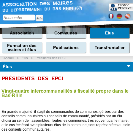
Espace
réservé
Association
Communes
Élus
Formation des
Publications
Transfrontalier
maires et élus
Accueil
>
Élus
>
Présidents des EPCI
Élus
PRÉSIDENTS DES EPCI
Vingt-quatre intercommunalités à fiscalité propre dans le
Bas-Rhin
En grande majorité, il s'agit de communautés de communes, gérées par des
conseils communautaires ou conseils de communauté, présidés par un élu
choisi au sein de l’assemblée. Toutes les communes, très souvent par le maire,
et le cas échéant avec plusieurs élus de la commune, sont représentées au sein
des conseils communautaires.