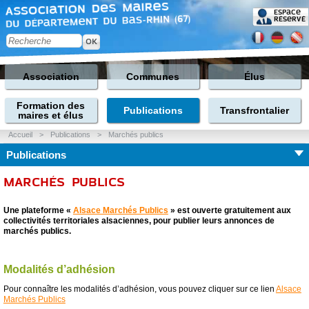
Espace
réservé
Association
Communes
Élus
Formation des
Publications
Transfrontalier
maires et élus
Accueil
>
Publications
>
Marchés publics
Publications
MARCHÉS PUBLICS
Une plateforme «
Alsace Marchés Publics
» est ouverte gratuitement aux
collectivités territoriales alsaciennes, pour publier leurs annonces de
marchés publics.
Modalités d’adhésion
Pour connaître les modalités d’adhésion, vous pouvez cliquer sur ce lien
Alsace
Marchés Publics