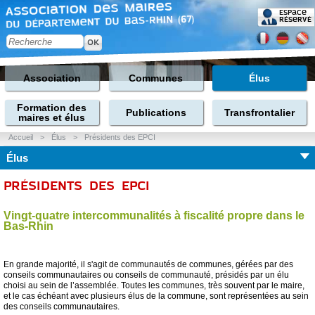
Espace
réservé
Association
Communes
Élus
Formation des
Publications
Transfrontalier
maires et élus
Accueil
>
Élus
>
Présidents des EPCI
Élus
PRÉSIDENTS DES EPCI
Vingt-quatre intercommunalités à fiscalité propre dans le
Bas-Rhin
En grande majorité, il s'agit de communautés de communes, gérées par des
conseils communautaires ou conseils de communauté, présidés par un élu
choisi au sein de l’assemblée. Toutes les communes, très souvent par le maire,
et le cas échéant avec plusieurs élus de la commune, sont représentées au sein
des conseils communautaires.