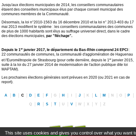
Jusqu'aux élections municipales de 2014, les conseillers communautaires
étaient des conseillers municipaux élus par chaque conseil municipal des
communes membres de la Communauté.
Désormais, la loi n°2010-1563 du 16 décembre 2010 et la loi n° 2013-403 du 17
mai 2013 modifient le système : les conseillers communautaires des communes
de plus de 1000 habitants sont élus au suffrage universel direct, dans le cadre
des élections municipales,
par "fléchage".
er
Depuis le 1
janvier 2017, le département du Bas-Rhin comprend 24 EPCI
:
22 communautés de communes, la communauté d'agglomération de Haguenau
er
et l'Eurométropole de Strasbourg (pour cette dernière, depuis le 1
janvier 2015,
suite à la loi du 27 janvier 2014 de modernisation de l'action publique dite loi
MAPTAM).
Les prochaines élections générales sont prévues en 2020 (ou 2021 en cas de
report).
A
B
C
D
E
F
G
H
I
J
K
L
M
N
O
P
Q
R
S
T
U
V
W
X
Y
Z
This site uses cookies and gives you control over what you want t