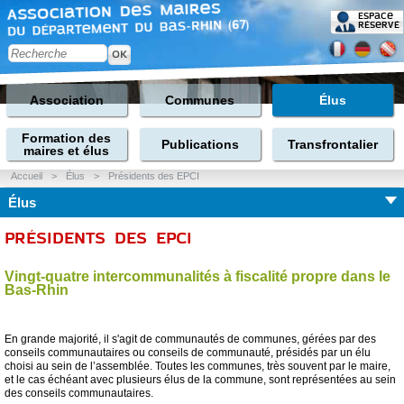
Espace
réservé
Association
Communes
Élus
Formation des
Publications
Transfrontalier
maires et élus
Accueil
>
Élus
>
Présidents des EPCI
Élus
PRÉSIDENTS DES EPCI
Vingt-quatre intercommunalités à fiscalité propre dans le
Bas-Rhin
En grande majorité, il s'agit de communautés de communes, gérées par des
conseils communautaires ou conseils de communauté, présidés par un élu
choisi au sein de l’assemblée. Toutes les communes, très souvent par le maire,
et le cas échéant avec plusieurs élus de la commune, sont représentées au sein
des conseils communautaires.