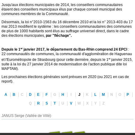
Jusqu'aux élections municipales de 2014, les conseillers communautaires
étaient des conseillers municipaux élus par chaque conseil municipal des
communes membres de la Communauté.
Désormais, la loi n°2010-1563 du 16 décembre 2010 et la loi n° 2013-403 du 17
mai 2013 modifient le système : les conseillers communautaires des communes
de plus de 1000 habitants sont élus au suffrage universel direct, dans le cadre
des élections municipales,
par "fléchage".
er
Depuis le 1
janvier 2017, le département du Bas-Rhin comprend 24 EPCI
:
22 communautés de communes, la communauté d'agglomération de Haguenau
er
et l'Eurométropole de Strasbourg (pour cette dernière, depuis le 1
janvier 2015,
suite à la loi du 27 janvier 2014 de modernisation de l'action publique dite loi
MAPTAM).
Les prochaines élections générales sont prévues en 2020 (ou 2021 en cas de
report).
A
B
C
D
E
F
G
H
I
J
K
L
M
N
O
P
Q
R
S
T
U
V
W
X
Y
Z
JANUS Serge (Vallée de Villé)