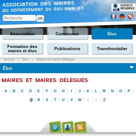
Espace
réservé
Association
Communes
Élus
Formation des
Publications
Transfrontalier
maires et élus
Accueil
>
Élus
>
Maires et maires délégués
Élus
MAIRES ET MAIRES DÉLÉGUÉS
A
B
C
D
E
F
G
H
I
J
K
L
M
N
O
P
Q
R
S
T
U
V
W
X
Y
Z