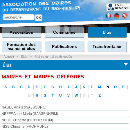
Espace
réservé
Association
Communes
Élus
Formation des
Publications
Transfrontalier
maires et élus
Accueil
>
Élus
>
Maires et maires délégués
Élus
MAIRES ET MAIRES DÉLÉGUÉS
A
B
C
D
E
F
G
H
I
J
K
L
M
N
O
P
Q
R
S
T
U
V
W
X
Y
Z
NAGEL Anaïs (WALBOURG)
NEEFF Anne-Marie (SAASENHEIM)
NEITER Brigitte (DIEBOLSHEIM)
NISS Christine (FROHMUHL)