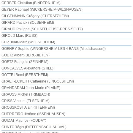
GERBER Christian (BINDERNHEIM)
GEYER Raphaël (WICKERSHEIM-WILSHAUSEN)
GILGENMANN Grégory (ICHTRATZHEIM)
GIRARD Patrick (BOLSENHEIM)
GIRAUD Philippe (SCHAFFHOUSE-PRES-SELTZ)
GIROLD Marc (RUSS)
GITZ Jean-Marc (WOLSCHHEIM)
GOEHRY Sophie (WINGERSHEIM LES 4 BANS (Mittelshausen))
GOETZ Albert (BERGBIETEN)
GOETZ François (ZEINHEIM)
GONCALVES Alexandre (STILL)
GOTTRI Rémi (BERSTHEIM)
GRAEF-ECKERT Catherine (LINGOLSHEIM)
GRANDADAM Jean-Marie (PLAINE)
GRAUSS Michel (TRIMBACH)
GRISS Vincent (ELSENHEIM)
GROSSKOST Alain (ITTENHEIM)
GUERREIRO Jérôme (ISSENHAUSEN)
GUIDAT Maurice (FOUDAY)
GUNTZ Régis (DIEFFENBACH-AU-VAL)