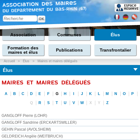
Espace
réservé
Association
Communes
Élus
Formation des
Publications
Transfrontalier
maires et élus
Accueil
>
Élus
>
Maires et maires délégués
Élus
MAIRES ET MAIRES DÉLÉGUÉS
A
B
C
D
E
F
G
H
I
J
K
L
M
N
O
P
Q
R
S
T
U
V
W
X
Y
Z
GANGLOFF Pierre (LOHR)
GANGLOFF Sandrine (ERCKARTSWILLER)
GEHIN Pascal (AVOLSHEIM)
GELDREICH Angèle (WEITBRUCH)