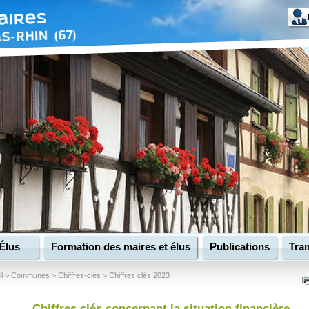
Élus
Formation des maires et élus
Publications
Tran
l
>
Communes
>
Chiffres-clés
>
Chiffres clés 2023
Chiffres clés concernant la situation financière