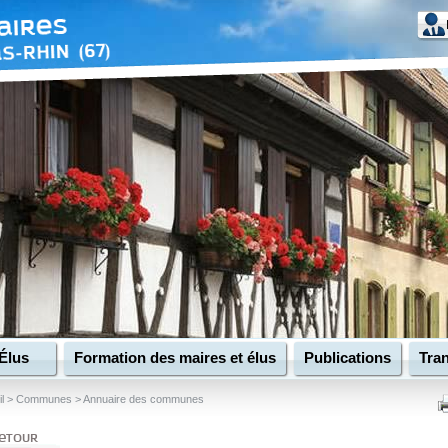
Élus
Formation des maires et élus
Publications
Tran
l
>
Communes
>
Annuaire des communes
etour