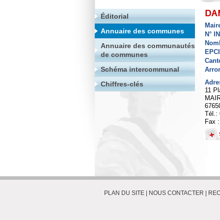
DA
Éditorial
Mair
Annuaire des communes
N° I
Nomb
Annuaire des communautés
EPC
de communes
Cant
Schéma intercommunal
Arro
Adre
Chiffres-clés
11 P
MAIR
6765
Tél.:
Fax :
PLAN DU SITE
|
NOUS CONTACTER
|
REC