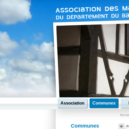
Association
Communes
Accuei
Communes
R