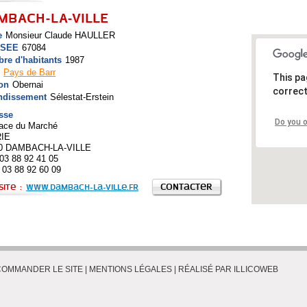
MBACH-LA-VILLE
e
Monsieur Claude HAULLER
NSEE
67084
re d'habitants
1987
I
Pays de Barr
This pa
on
Obernai
correct
ndissement
Sélestat-Erstein
sse
Do you 
lace du Marché
IE
0 DAMBACH-LA-VILLE
 03 88 92 41 05
 03 88 92 60 09
Site :
www.dambach-la-ville.fr
OMMANDER LE SITE
|
MENTIONS LÉGALES
|
RÉALISÉ PAR ILLICOWEB