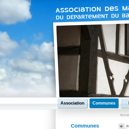
Association
Communes
Accuei
Communes
R