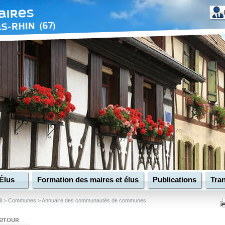
Élus
Formation des maires et élus
Publications
Tran
l
>
Communes
>
Annuaire des communautés de communes
etour