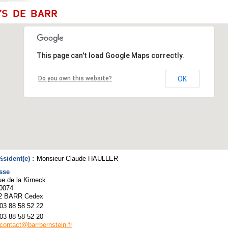
YS DE BARR
This page can't load Google Maps correctly.
Do you own this website?
OK
sident(e) :
Monsieur Claude HAULLER
sse
e de la Kirneck
0074
2 BARR Cedex
03 88 58 52 22
03 88 58 52 20
contact@barrbernstein.fr