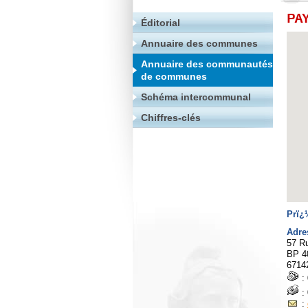
PA
Éditorial
Annuaire des communes
Annuaire des communautés
de communes
Schéma intercommunal
Chiffres-clés
Prï¿½
Adre
57 Ru
BP 4
6714
: 
: 
: