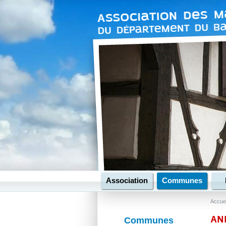
Association
Communes
Accuei
AN
Communes