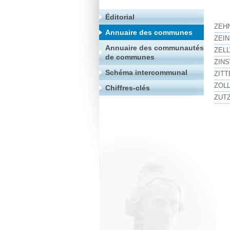
Éditorial
ZEH
Annuaire des communes
ZEI
Annuaire des communautés
ZEL
de communes
ZIN
Schéma intercommunal
ZIT
ZOL
Chiffres-clés
ZUT