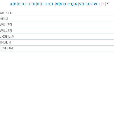
A
B
C
D
E
F
G
H
I
J
K
L
M
N
O
P
Q
R
S
T
U
V
W
X
Y
Z
NACKER
NHEIM
LWILLER
SWILLER
TERSHEIM
LINGEN
ZENDORF