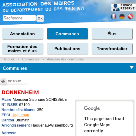
Espace
réservé
Association
Communes
Élus
Formation des
Publications
Transfrontalier
maires et élus
Accueil
>
Communes
>
Annuaire des communes
Communes
Retour
DONNENHEIM
Maire
Monsieur Stéphane SCHISSELE
N° INSEE
67100
Nombre d'habitants
350
EPCI
Haguenau
This page can't load
Canton
Brumath
Google Maps
Arrondissement
Haguenau-Wissembourg
correctly.
Adresse