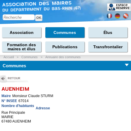
Espace
réservé
Association
Communes
Élus
Formation des
Publications
Transfrontalier
maires et élus
Accueil
>
Communes
>
Annuaire des communes
Communes
Retour
AUENHEIM
Maire
Monsieur Claude STURM
N° INSEE
67014
Nombre d'habitants
Adresse
Rue Principale
MAIRIE
67480 AUENHEIM